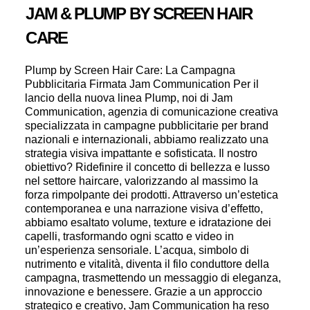
J
A
M
&
P
L
U
M
P
B
Y
S
C
R
E
E
N
H
A
I
R
C
A
R
E
Plump by Screen Hair Care: La Campagna
Pubblicitaria Firmata Jam Communication Per il
lancio della nuova linea Plump, noi di Jam
Communication, agenzia di comunicazione creativa
specializzata in campagne pubblicitarie per brand
nazionali e internazionali, abbiamo realizzato una
strategia visiva impattante e sofisticata. Il nostro
obiettivo? Ridefinire il concetto di bellezza e lusso
nel settore haircare, valorizzando al massimo la
forza rimpolpante dei prodotti. Attraverso un’estetica
contemporanea e una narrazione visiva d’effetto,
abbiamo esaltato volume, texture e idratazione dei
capelli, trasformando ogni scatto e video in
un’esperienza sensoriale. L’acqua, simbolo di
nutrimento e vitalità, diventa il filo conduttore della
campagna, trasmettendo un messaggio di eleganza,
innovazione e benessere. Grazie a un approccio
strategico e creativo, Jam Communication ha reso