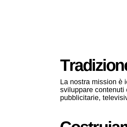
T
r
a
d
i
z
i
o
n
La nostra mission è id
sviluppare contenuti 
pubblicitarie, televis