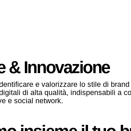
e
&
I
n
n
o
v
a
z
i
o
n
e
entificare e valorizzare lo stile di brand
digitali di alta qualità, indispensabili a
ive e social network.