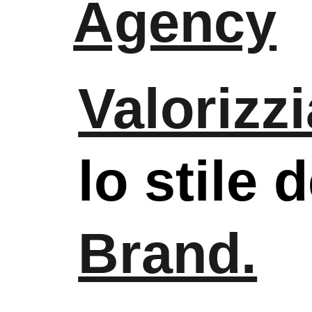
Agency
Chi Sia
Valorizz
Servizi
lo
stile
d
Brand.