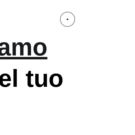
mo
iamo
el
tuo